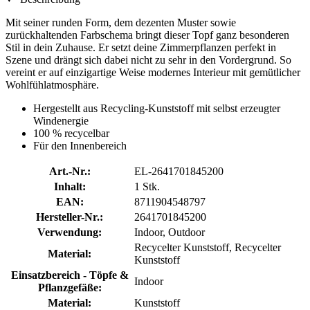
Mit seiner runden Form, dem dezenten Muster sowie
zurückhaltenden Farbschema bringt dieser Topf ganz besonderen
Stil in dein Zuhause. Er setzt deine Zimmerpflanzen perfekt in
Szene und drängt sich dabei nicht zu sehr in den Vordergrund. So
vereint er auf einzigartige Weise modernes Interieur mit gemütlicher
Wohlfühlatmosphäre.
Hergestellt aus Recycling-Kunststoff mit selbst erzeugter
Windenergie
100 % recycelbar
Für den Innenbereich
Art.-Nr.:
EL-2641701845200
Inhalt:
1 Stk.
EAN:
8711904548797
Hersteller-Nr.:
2641701845200
Verwendung:
Indoor, Outdoor
Recycelter Kunststoff, Recycelter
Material:
Kunststoff
Einsatzbereich - Töpfe &
Indoor
Pflanzgefäße:
Material:
Kunststoff