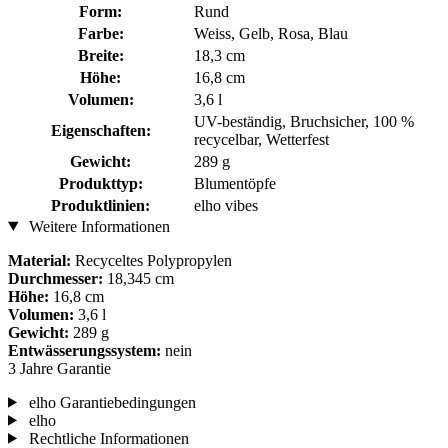
Form:
Rund
Farbe:
Weiss, Gelb, Rosa, Blau
Breite:
18,3 cm
Höhe:
16,8 cm
Volumen:
3,6 l
UV-beständig, Bruchsicher, 100 %
Eigenschaften:
recycelbar, Wetterfest
Gewicht:
289 g
Produkttyp:
Blumentöpfe
Produktlinien:
elho vibes
Weitere Informationen
Material:
Recyceltes Polypropylen
Durchmesser:
18,345 cm
Höhe:
16,8 cm
Volumen:
3,6 l
Gewicht:
289 g
Entwässerungssystem:
nein
3 Jahre Garantie
elho Garantiebedingungen
elho
Rechtliche Informationen