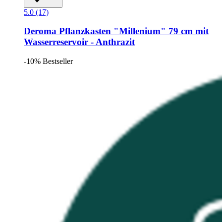
5.0 (17)
Deroma
Pflanzkasten "Millenium" 79 cm mit
Wasserreservoir -​ Anthrazit
-10%
Bestseller