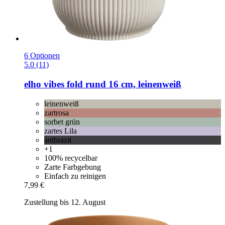
6 Optionen
5.0 (11)
elho
vibes fold rund 16 cm, leinenweiß
leinenweiß
zartrosa
sorbet grün
zartes Lila
anthrazit
+1
100% recycelbar
Zarte Farbgebung
Einfach zu reinigen
7,99 €
Zustellung bis 12. August