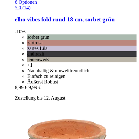
6 Optionen
5.0 (14)
elho
vibes fold rund 18 cm, sorbet grün
-10%
sorbet grün
zartrosa
zartes Lila
anthrazit
leinenweiß
+1
Nachhaltig & umweltfreundlich
Einfach zu reinigen
Äußerst Robust
8,99 €
9,99 €
Zustellung bis 12. August