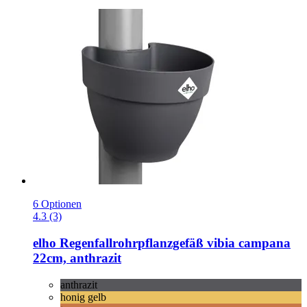
6 Optionen
4.3 (3)
elho
Regenfallrohrpflanzgefäß vibia campana
22cm, anthrazit
anthrazit
honig gelb