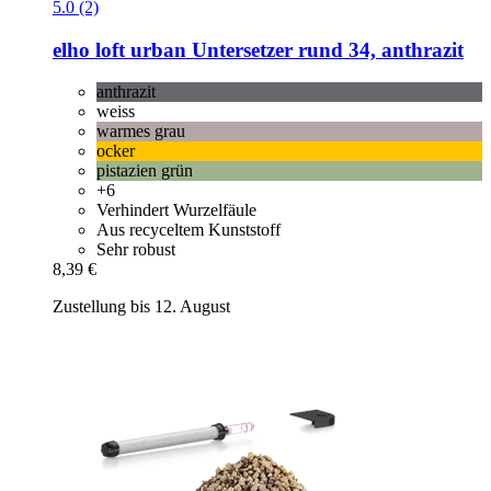
5.0 (2)
elho
loft urban Untersetzer rund 34, anthrazit
anthrazit
weiss
warmes grau
ocker
pistazien grün
+6
Verhindert Wurzelfäule
Aus recyceltem Kunststoff
Sehr robust
8,39 €
Zustellung bis 12. August