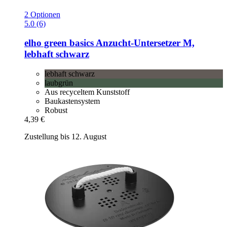
2 Optionen
5.0 (6)
elho
green basics Anzucht-​Untersetzer M,
lebhaft schwarz
lebhaft schwarz
laubgrün
Aus recyceltem Kunststoff
Baukastensystem
Robust
4,39 €
Zustellung bis 12. August