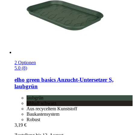
2 Optionen
5.0 (8)
elho
green basics Anzucht-​Untersetzer S,
laubgrün
laubgrün
lebhaft schwarz
Aus recyceltem Kunststoff
Baukastensystem
Robust
3,19 €