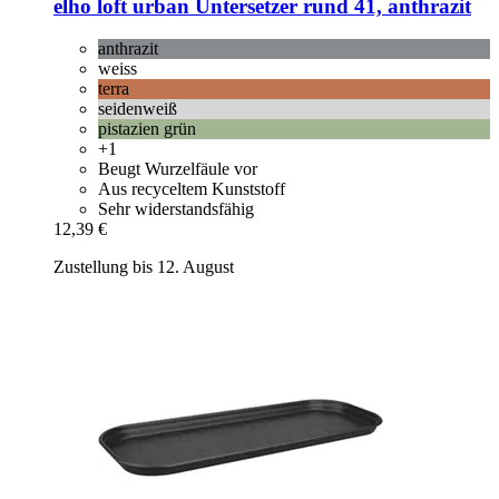
elho
loft urban Untersetzer rund 41, anthrazit
anthrazit
weiss
terra
seidenweiß
pistazien grün
+1
Beugt Wurzelfäule vor
Aus recyceltem Kunststoff
Sehr widerstandsfähig
12,39 €
Zustellung bis 12. August