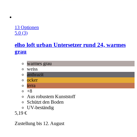
13 Optionen
5.0 (3)
elho
loft urban Untersetzer rund 24, warmes
grau
warmes grau
weiss
anthrazit
ocker
terra
+8
Aus robustem Kunststoff
Schützt den Boden
UV-beständig
5,19 €
Zustellung bis 12. August