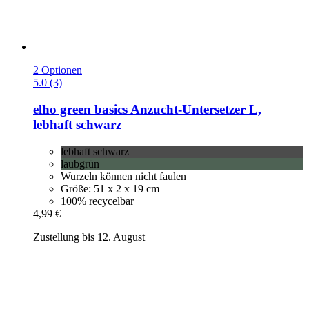
2 Optionen
5.0 (3)
elho
green basics Anzucht-​Untersetzer L,
lebhaft schwarz
lebhaft schwarz
laubgrün
Wurzeln können nicht faulen
Größe: 51 x 2 x 19 cm
100% recycelbar
4,99 €
Zustellung bis 12. August