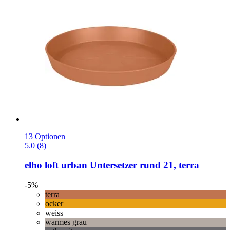
13 Optionen
5.0 (8)
elho
loft urban Untersetzer rund 21, terra
-5%
terra
ocker
weiss
warmes grau