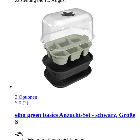
Zustellung bis 12. August
3 Optionen
5.0 (2)
elho
green basics Anzucht-​Set -​ schwarz, Größe
S
-2%
Wurzeln können nicht faulen