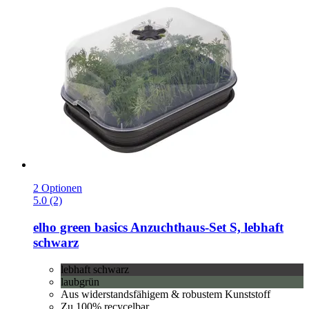
2 Optionen
5.0 (2)
elho
green basics Anzuchthaus-​Set S, lebhaft
schwarz
lebhaft schwarz
laubgrün
Aus widerstandsfähigem & robustem Kunststoff
Zu 100% recycelbar