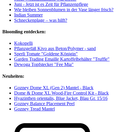
Juni - Jetzt ist es Zeit für Pflanzenpflege
Wie bleiben Sonnenblumen in der Vase länger frisch?
Indian Summer
Schneckenplage – was hilft?
Bloomling entdecken:
Kokopelli
Pflanzgefäß Kivo aus Beton/Polymer - sand
Sperli Tomate "Goldene Königin"
Garden Trading Emaille Kartoffelbehälter "Truffle"
Dewoga Topfstecker "Fee Mia"
Neuheiten:
Gozney Dome XL (Gen 2) Mantel - Black
Dome & Dome XL Wood-Fire Control Kit - Black
Hyazinthen orientalis, Blue Jacket, Blau Gr. 15/16
Gozney Balance Placement Peel
Gozney Tread Mantel