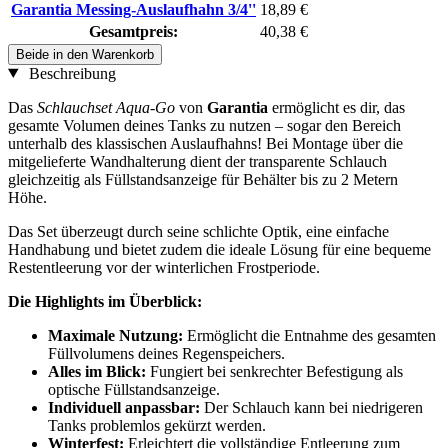
Garantia Messing-Auslaufhahn 3/4''
18,89 €
Gesamtpreis:
40,38 €
Beide in den Warenkorb
Beschreibung
Das
Schlauchset Aqua-Go
von
Garantia
ermöglicht es dir, das
gesamte Volumen deines Tanks zu nutzen – sogar den Bereich
unterhalb des klassischen Auslaufhahns! Bei Montage über die
mitgelieferte Wandhalterung dient der transparente Schlauch
gleichzeitig als Füllstandsanzeige für Behälter bis zu 2 Metern
Höhe.
Das Set überzeugt durch seine schlichte Optik, eine einfache
Handhabung und bietet zudem die ideale Lösung für eine bequeme
Restentleerung vor der winterlichen Frostperiode.
Die Highlights im Überblick:
Maximale Nutzung:
Ermöglicht die Entnahme des gesamten
Füllvolumens deines Regenspeichers.
Alles im Blick:
Fungiert bei senkrechter Befestigung als
optische Füllstandsanzeige.
Individuell anpassbar:
Der Schlauch kann bei niedrigeren
Tanks problemlos gekürzt werden.
Winterfest:
Erleichtert die vollständige Entleerung zum