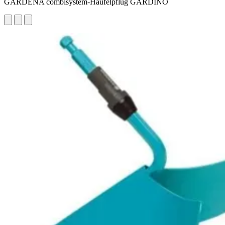
GARDENA combisystem-Häufelpflug GARDINO