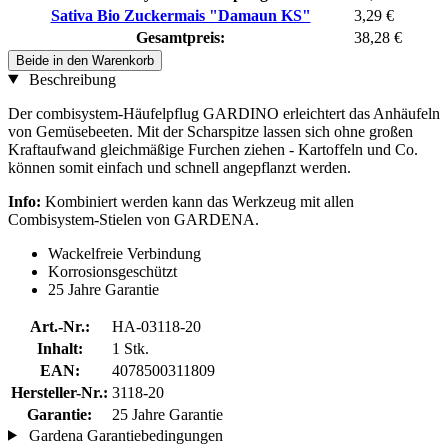
Sativa Bio Zuckermais "Damaun KS"
3,29 €
Gesamtpreis:
38,28 €
Beide in den Warenkorb
Beschreibung
Der combisystem-Häufelpflug GARDINO erleichtert das Anhäufeln
von Gemüsebeeten. Mit der Scharspitze lassen sich ohne großen
Kraftaufwand gleichmäßige Furchen ziehen - Kartoffeln und Co.
können somit einfach und schnell angepflanzt werden.
Info:
Kombiniert werden kann das Werkzeug mit allen
Combisystem-Stielen von GARDENA.
Wackelfreie Verbindung
Korrosionsgeschützt
25 Jahre Garantie
Art.-Nr.:
HA-03118-20
Inhalt:
1 Stk.
EAN:
4078500311809
Hersteller-Nr.:
3118-20
Garantie:
25 Jahre Garantie
Gardena Garantiebedingungen