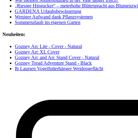
Wie bleiben Sonnenblumen in der Vase länger frisch?
„Riesige Hingucker“ – meterhohe Blütenpracht aus Blumenzw
GARDENA Urlaubsbewässerung
Weniger Aufwand dank Pflanzsystemen
Sommerurlaub im eigenen Garten
Neuheiten:
Gozney Arc Lite - Cover - Natural
Gozney Arc XL Cover
Gozney Arc and Arc Stand Cover - Natural
Gozney Tread Adventure Stand - Black
Ib Laursen Vogelfutterhänger Weidengeflächt