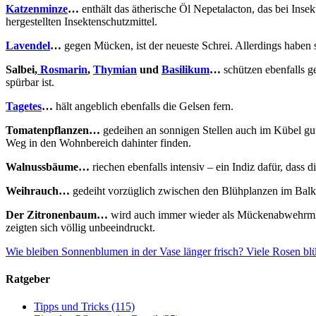
Katzenminze
…
enthält das ätherische Öl Nepetalacton, das bei Inse
hergestellten Insektenschutzmittel.
Lavendel
…
gegen Mücken, ist der neueste Schrei. Allerdings habe
Salbei,
Rosmarin
,
Thymian
und
Basilikum
…
schützen ebenfalls g
spürbar ist.
Tagetes
…
hält angeblich ebenfalls die Gelsen fern.
Tomatenpflanzen…
gedeihen an sonnigen Stellen auch im Kübel gut 
Weg in den Wohnbereich dahinter finden.
Walnussbäume…
riechen ebenfalls intensiv – ein Indiz dafür, dass
Weihrauch…
gedeiht vorzüglich zwischen den Blühplanzen im Balko
Der Zitronenbaum…
wird auch immer wieder als Mückenabwehrmitt
zeigten sich völlig unbeeindruckt.
Wie bleiben Sonnenblumen in der Vase länger frisch?
Viele Rosen blü
Ratgeber
Tipps und Tricks
(115)