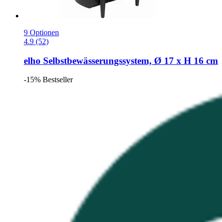
9 Optionen
4.9 (52)
elho
Selbstbewässerungssystem, Ø 17 x H 16 cm
-15%
Bestseller