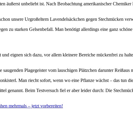
kten äußerst unbeliebt ist. Nach Beobachtung amerikanischer Chemiker 
n schon unsere Urgroßeltern Lavendelsäckchen gegen Stechmücken verw
egen zu starken Gelsenbefall. Man benötigt allerdings eine ganz schön
und eignen sich dazu, vor allem kleinere Bereiche mückenfrei zu halte
 die saugenden Plagegeister vom lauschigen Plätzchen darunter Reißaus n
nkisterl. Man riecht sofort, wenn wo eine Pflanze wächst – das tun d
el genannt. Beim Testversuch fiel er aber leider durch: Die Stechmü
hen mehrmals – jetzt vorbereiten!