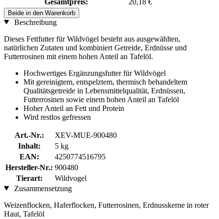
Gesamtpreis:
20,18 €
Beide in den Warenkorb
Beschreibung
Dieses Fettfutter für Wildvögel besteht aus ausgewählten,
natürlichen Zutaten und kombiniert Getreide, Erdnüsse und
Futterrosinen mit einem hohen Anteil an Tafelöl.
Hochwertiges Ergänzungsfutter für Wildvögel
Mit gereinigtem, entspelztem, thermisch behandeltem
Qualitätsgetreide in Lebensmittelqualität, Erdnüssen,
Futterrosinen sowie einem hohen Anteil an Tafelöl
Hoher Anteil an Fett und Protein
Wird restlos gefressen
Art.-Nr.:
XEV-MUE-900480
Inhalt:
5 kg
EAN:
4250774516795
Hersteller-Nr.:
900480
Tierart:
Wildvogel
Zusammensetzung
Weizenflocken, Haferflocken, Futterrosinen, Erdnusskerne in roter
Haut, Tafelöl