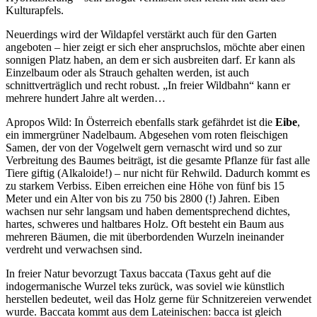
Kulturapfels.
Neuerdings wird der Wildapfel verstärkt auch für den Garten
angeboten – hier zeigt er sich eher anspruchslos, möchte aber einen
sonnigen Platz haben, an dem er sich ausbreiten darf. Er kann als
Einzelbaum oder als Strauch gehalten werden, ist auch
schnittverträglich und recht robust. „In freier Wildbahn“ kann er
mehrere hundert Jahre alt werden…
Apropos Wild: In Österreich ebenfalls stark gefährdet ist die
Eibe
,
ein immergrüner Nadelbaum. Abgesehen vom roten fleischigen
Samen, der von der Vogelwelt gern vernascht wird und so zur
Verbreitung des Baumes beiträgt, ist die gesamte Pflanze für fast alle
Tiere giftig (Alkaloide!) – nur nicht für Rehwild. Dadurch kommt es
zu starkem Verbiss. Eiben erreichen eine Höhe von fünf bis 15
Meter und ein Alter von bis zu 750 bis 2800 (!) Jahren. Eiben
wachsen nur sehr langsam und haben dementsprechend dichtes,
hartes, schweres und haltbares Holz. Oft besteht ein Baum aus
mehreren Bäumen, die mit überbordenden Wurzeln ineinander
verdreht und verwachsen sind.
In freier Natur bevorzugt Taxus baccata (Taxus geht auf die
indogermanische Wurzel teks zurück, was soviel wie künstlich
herstellen bedeutet, weil das Holz gerne für Schnitzereien verwendet
wurde. Baccata kommt aus dem Lateinischen: bacca ist gleich