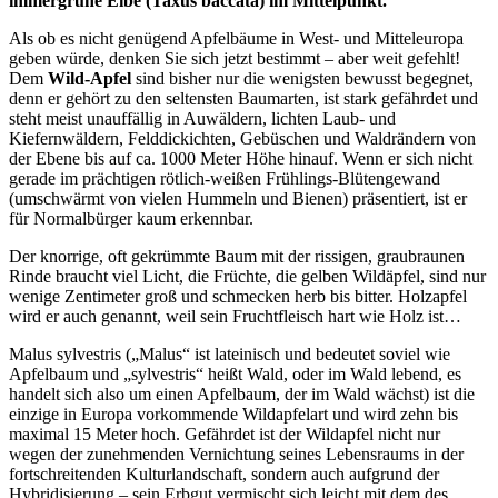
immergrüne Eibe (Taxus baccata) im Mittelpunkt.
Als ob es nicht genügend Apfelbäume in West- und Mitteleuropa
geben würde, denken Sie sich jetzt bestimmt – aber weit gefehlt!
Dem
Wild-Apfel
sind bisher nur die wenigsten bewusst begegnet,
denn er gehört zu den seltensten Baumarten, ist stark gefährdet und
steht meist unauffällig in Auwäldern, lichten Laub- und
Kiefernwäldern, Felddickichten, Gebüschen und Waldrändern von
der Ebene bis auf ca. 1000 Meter Höhe hinauf. Wenn er sich nicht
gerade im prächtigen rötlich-weißen Frühlings-Blütengewand
(umschwärmt von vielen Hummeln und Bienen) präsentiert, ist er
für Normalbürger kaum erkennbar.
Der knorrige, oft gekrümmte Baum mit der rissigen, graubraunen
Rinde braucht viel Licht, die Früchte, die gelben Wildäpfel, sind nur
wenige Zentimeter groß und schmecken herb bis bitter. Holzapfel
wird er auch genannt, weil sein Fruchtfleisch hart wie Holz ist…
Malus sylvestris („Malus“ ist lateinisch und bedeutet soviel wie
Apfelbaum und „sylvestris“ heißt Wald, oder im Wald lebend, es
handelt sich also um einen Apfelbaum, der im Wald wächst) ist die
einzige in Europa vorkommende Wildapfelart und wird zehn bis
maximal 15 Meter hoch. Gefährdet ist der Wildapfel nicht nur
wegen der zunehmenden Vernichtung seines Lebensraums in der
fortschreitenden Kulturlandschaft, sondern auch aufgrund der
Hybridisierung – sein Erbgut vermischt sich leicht mit dem des