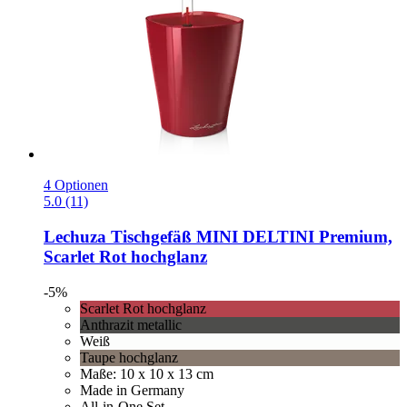
4 Optionen
5.0 (11)
Lechuza
Tischgefäß MINI DELTINI Premium,
Scarlet Rot hochglanz
-5%
Scarlet Rot hochglanz
Anthrazit metallic
Weiß
Taupe hochglanz
Maße: 10 x 10 x 13 cm
Made in Germany
All-in-One Set