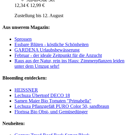
12,34 €
12,99 €
Zustellung bis 12. August
Aus unserem Magazin:
Sprossen
Essbare Blüten - köstliche Schönheiten
GARDENA Urlaubsbewässerung
Februar - der ideale Zeitpunkt für die Anzucht
Raus aus der Natur, rein ins Haus: Zimmerpflanzen leiden
unter dem Umzug sehr!
Bloomling entdecken:
HEISSNER
Lechuza Übertopf DECO 18
Samen Maier Bio Tomaten "Primabella"
Lechuza Pflanzgefäß PURO Color 50, sandbraun
Florissa Bio Obst- und Gemüsedünger
Neuheiten: