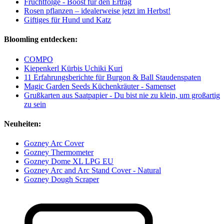
Fruchtfolge - Boost für den Ertrag
Rosen pflanzen – idealerweise jetzt im Herbst!
Giftiges für Hund und Katz
Bloomling entdecken:
COMPO
Kiepenkerl Kürbis Uchiki Kuri
11 Erfahrungsberichte für Burgon & Ball Staudenspaten
Magic Garden Seeds Küchenkräuter - Samenset
Grußkarten aus Saatpapier - Du bist nie zu klein, um großartig
zu sein
Neuheiten:
Gozney Arc Cover
Gozney Thermometer
Gozney Dome XL LPG EU
Gozney Arc and Arc Stand Cover - Natural
Gozney Dough Scraper