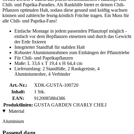
Chili- und Paprika-Paradies. Als Rankhilfe bietet er deinen Chili-
Pflanzen optimalen Halt, sodass diese gesund und kräftig wachsen
können und zahlreiche feurig-köstlich Früchte tragen. Ein Muss für
alle Chili- und Paprika-Fans!
Einfache Montage in jedem passenden Pflanztopf möglich -
einfach vor dem Bepflanzen einsetzen und durch das Gewicht
der Erde fixieren
Integrierter Standfuß für stabilen Halt
Robuster Aluminiumrahmen zum Einhängen der Pflanztriebe
Für Chili- und Paprikapflanzen
Maße: L
33,6 x T 19,4 x H 64,4 cm
Lieferumfang: 2 Standfüße, 2 Rankgerüste, 4
Aluminiumrohre, 4 Verbinder
Art.-Nr.:
XDK-GUSTA-100720
Inhalt:
1 Stk.
EAN:
9120085884386
Produktlinien:
GUSTA GARDEN CHARLY CHILI
Material
Aluminium
Passend dazu