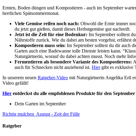
Ernten, Boden düngen und Kompostieren - auch im September warten z
herrlichen Spätsommermonat.
Viele Gemüse reifen noch nach:
Obwohl die Ernte immer noch
du jetzt gut gießen, damit dieses Herbstgemüse gut nachreift.
Jetzt ist die Zeit für eine Bodenkur:
Im September solltest du
Nährstoffe zurück. Wie du dabei am besten vorgehst, erfährst 
Kompostieren muss sein:
Im September solltest du dir auch 
Garten auch eine Badewanne tolle Dienste leisten kann. “Klass
Naturgärtnerin, worauf du dabei achten musst. Noch mehr In
Fermentieren als besondere Variante des Kompostierens:
A
auch für Schnecken nicht anziehend ist.
Hier
gibt es exklusive
In unserem neuen
Ratgeber-Video
mit Naturgärtnerin Angelika Ertl e
Video gefällt!
Hier
entdeckst du alle empfohlenen Produkte für den September 
Dein Garten im September
Richtig mulchen
August - Zeit der Fülle
Ratgeber