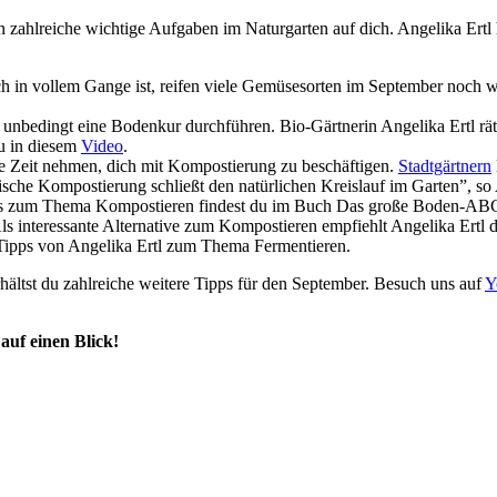
ahlreiche wichtige Aufgaben im Naturgarten auf dich. Angelika Ertl ha
 in vollem Gange ist, reifen viele Gemüsesorten im September noch wun
 unbedingt eine Bodenkur durchführen. Bio-Gärtnerin Angelika Ertl rät
du in diesem
Video
.
die Zeit nehmen, dich mit Kompostierung zu beschäftigen.
Stadtgärtnern
ische Kompostierung schließt den natürlichen Kreislauf im Garten”, so
fos zum Thema Kompostieren findest du im Buch Das große Boden-ABC
ls interessante Alternative zum Kompostieren empfiehlt Angelika Ertl da
 Tipps von Angelika Ertl zum Thema Fermentieren.
rhältst du zahlreiche weitere Tipps für den September. Besuch uns auf
Y
auf einen Blick!