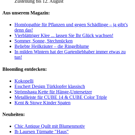
Zustellung bis 12. August
Aus unserem Magazin:
Homöopathie für Pflanzen und gegen Schädlinge – ja gibt’s
denn das!
Vierblättriger Klee ... lassen Sie Ihr Glück wachsen!
Sommer, Sonne, Stechmücken
Beliebte Heilkräuter – die Ringelblume
In milden Wintern hat der Gartenliebhaber immer etwas zu
tun!
Bloomling entdecken:
Kokopelli
Esschert Design Türklopfer klassisch
Strömshaga Kette für Hänge-Untersetzer
Metallleiste für CUBE 14 & CUBE Color Triple
Kent & Stowe Kinder Spaten
Neuheiten:
Chic Antique Quilt mit Blumenmotiv
Ib Laursen Türmatte "Haus"