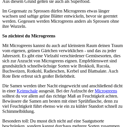
Aus diesem Grund gelten sie auch als Superfood.
Im Gegensatz zu Sprossen dürfen Microgreens etwas länger
wachsen und saftige grüne Blätter entwickeln, bevor sie geerntet
werden. Gegessen werden Microgreens anders als Sprossen ohne
ihre Wurzeln.
So züchtest du Microgreens
Mit Microgreens kannst du auch auf kleinstem Raum deinen Traum
vom eigenen, grünen Gärtchen verwirklichen - und das zu jeder
Jahreszeit. Es gibt eine Vielzahl verschiedener Gemüsesorten, dies
sich zur Anzucht von Microgreens eignen. Empfehlenswert sind
grundsätzlich schnellwüchsige Sorten wie Brokkoli, Rucola,
Buchweizen, Rotkohl, Radieschen, Kerbel und Blattsalate. Auch
Rote Bete erfreut sich großer Beliebtheit.
Die Samen werden über Nacht eingeweicht und anschließend dicht
in einer
Keimschale
ausgesät. Bei der Aufzucht der
M
icrogreens
solltest du vor allem auf das richtige Maß an Feuchtigkeit achten.
Bewässere die Samen am besten mit einer Sprühflasche, denn zu
viel Feuchtigkeit führt ebenso wie ein zu kühler Standort schnell zu
Schimmelbildung.
Besonders toll: Du musst dich nicht auf eine Saatgutsorte
beschränken, sondern kannst durchaus mehrere Sorten zusammen