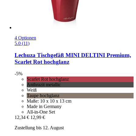
4 Optionen
5.0 (11)
Lechuza
Tischgefäß MINI DELTINI Premium,
Scarlet Rot hochglanz
-5%
Scarlet Rot hochglanz
Anthrazit metallic
Weiß
Taupe hochglanz
Maße: 10 x 10 x 13 cm
Made in Germany
All-in-One Set
12,34 €
12,99 €
Zustellung bis 12. August