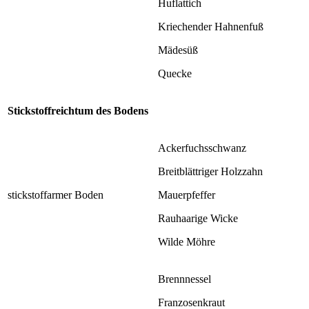
Huflattich
Kriechender Hahnenfuß
Mädesüß
Quecke
Stickstoffreichtum des Bodens
Ackerfuchsschwanz
Breitblättriger Holzzahn
stickstoffarmer Boden
Mauerpfeffer
Rauhaarige Wicke
Wilde Möhre
Brennnessel
Franzosenkraut