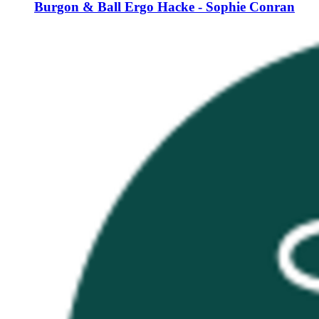
Burgon & Ball
Ergo Hacke -​ Sophie Conran