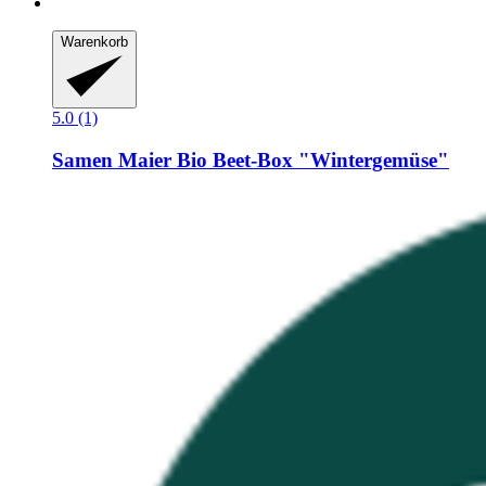
Warenkorb
5.0 (1)
Samen Maier
Bio Beet-​Box "Wintergemüse"