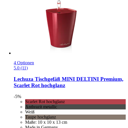
4 Optionen
5.0 (11)
Lechuza
Tischgefäß MINI DELTINI Premium,
Scarlet Rot hochglanz
-5%
Scarlet Rot hochglanz
Anthrazit metallic
Weiß
Taupe hochglanz
Maße: 10 x 10 x 13 cm
Made in Germany