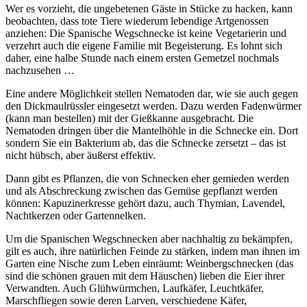
Wer es vorzieht, die ungebetenen Gäste in Stücke zu hacken, kann
beobachten, dass tote Tiere wiederum lebendige Artgenossen
anziehen: Die Spanische Wegschnecke ist keine Vegetarierin und
verzehrt auch die eigene Familie mit Begeisterung. Es lohnt sich
daher, eine halbe Stunde nach einem ersten Gemetzel nochmals
nachzusehen …
Eine andere Möglichkeit stellen Nematoden dar, wie sie auch gegen
den Dickmaulrüssler eingesetzt werden. Dazu werden Fadenwürmer
(kann man bestellen) mit der Gießkanne ausgebracht. Die
Nematoden dringen über die Mantelhöhle in die Schnecke ein. Dort
sondern Sie ein Bakterium ab, das die Schnecke zersetzt – das ist
nicht hübsch, aber äußerst effektiv.
Dann gibt es Pflanzen, die von Schnecken eher gemieden werden
und als Abschreckung zwischen das Gemüse gepflanzt werden
können: Kapuzinerkresse gehört dazu, auch Thymian, Lavendel,
Nachtkerzen oder Gartennelken.
Um die Spanischen Wegschnecken aber nachhaltig zu bekämpfen,
gilt es auch, ihre natürlichen Feinde zu stärken, indem man ihnen im
Garten eine Nische zum Leben einräumt: Weinbergschnecken (das
sind die schönen grauen mit dem Häuschen) lieben die Eier ihrer
Verwandten. Auch Glühwürmchen, Laufkäfer, Leuchtkäfer,
Marschfliegen sowie deren Larven, verschiedene Käfer,