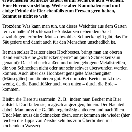
erwachsenen Schnecke dauert es nur sechs bis acht Wochen).
Eine Horrorvorstellung. Weil sie aber Kannibalen sind und
einige Feinde die Eier ebenfalls zum Fressen gern haben,
kommt es nicht so weit.
Trotzdem: Was kann man tun, um dieses Weichtier aus dem Garten
fern zu halten? Hochtoxische Substanzen neben dem Salat
anzubringen, erfordert Mut – obwohl es Schneckengift gibt, das für
Säugetiere und damit auch für den Menschen unschädlich ist.
Ist man stolzer Besitzer eines Hochbeetes, bringt man am oberen
Rand einfach eine „Schneckensperre“ an (auch Schneckenzaun
genannt): Das sind nach außen und unten gebogene Metallstreifen,
die von Schnecken nicht oder nur sehr schwer überwunden werden
können. Auch über das Hochbeet genagelte Maschengitter
(Mäusegitter) funktionieren gut. Bei normalen Beeten nutzt dies
wenig, da die Bauchfüßler auch von unten – durch die Erde –
kommen.
Bleibt, die Tiere zu sammeln: Z. B., indem man Becher mit Bier
aufstellt. Dort fallen sie, magisch angezogen, hinein. Der Nachteil
dabei: Man muss die Gefäße regelmäßig entleeren und nachfüllen.
Und: Man muss die Schnecken töten, sonst kommen sie wieder (hier
reichen die Tipps von Zerstückeln bis zum Überbrühen mit
kochendem Wasser).