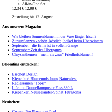
All-in-One Set
12,34 €
12,99 €
Zustellung bis 12. August
Aus unserem Magazin:
Wie bleiben Sonnenblumen in der Vase länger frisch?
Zitruspflanzen - schön, köstlich, heikel beim Überwintern
September - die Ernte ist in vollem Gange
September: Zeit des Übergangs
Chrysanthemen – mehr als „nur“ Friedhofsblumen!
Bloomling entdecken:
Esschert Design
Kiepenkerl Blumenmischung Naturwiese
Radiessamen "Topsi"
Lifetime Doppelkomposter Fass 380 L
Kiepenkerl Neuseeländer-Spinat Tetragonia
Neuheiten:
Gozney Pro Placement Peel