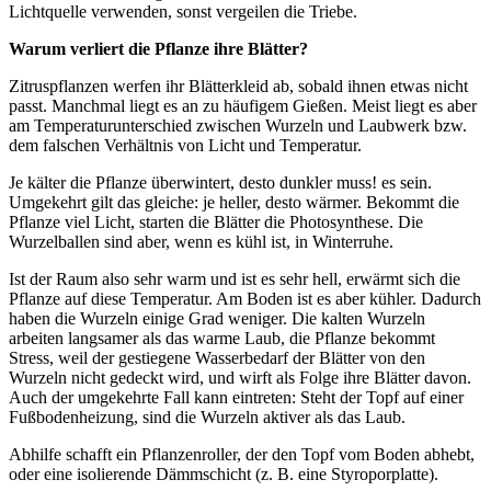
Lichtquelle verwenden, sonst vergeilen die Triebe.
Warum verliert die Pflanze ihre Blätter?
Zitruspflanzen werfen ihr Blätterkleid ab, sobald ihnen etwas nicht
passt. Manchmal liegt es an zu häufigem Gießen. Meist liegt es aber
am Temperaturunterschied zwischen Wurzeln und Laubwerk bzw.
dem falschen Verhältnis von Licht und Temperatur.
Je kälter die Pflanze überwintert, desto dunkler muss! es sein.
Umgekehrt gilt das gleiche: je heller, desto wärmer. Bekommt die
Pflanze viel Licht, starten die Blätter die Photosynthese. Die
Wurzelballen sind aber, wenn es kühl ist, in Winterruhe.
Ist der Raum also sehr warm und ist es sehr hell, erwärmt sich die
Pflanze auf diese Temperatur. Am Boden ist es aber kühler. Dadurch
haben die Wurzeln einige Grad weniger. Die kalten Wurzeln
arbeiten langsamer als das warme Laub, die Pflanze bekommt
Stress, weil der gestiegene Wasserbedarf der Blätter von den
Wurzeln nicht gedeckt wird, und wirft als Folge ihre Blätter davon.
Auch der umgekehrte Fall kann eintreten: Steht der Topf auf einer
Fußbodenheizung, sind die Wurzeln aktiver als das Laub.
Abhilfe schafft ein Pflanzenroller, der den Topf vom Boden abhebt,
oder eine isolierende Dämmschicht (z. B. eine Styroporplatte).