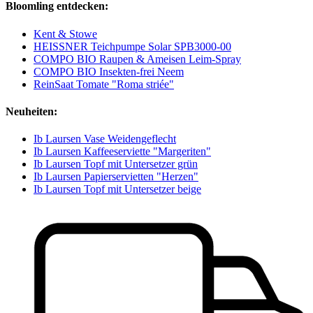
Bloomling entdecken:
Kent & Stowe
HEISSNER Teichpumpe Solar SPB3000-00
COMPO BIO Raupen & Ameisen Leim-Spray
COMPO BIO Insekten-frei Neem
ReinSaat Tomate "Roma striée"
Neuheiten:
Ib Laursen Vase Weidengeflecht
Ib Laursen Kaffeeserviette "Margeriten"
Ib Laursen Topf mit Untersetzer grün
Ib Laursen Papierservietten "Herzen"
Ib Laursen Topf mit Untersetzer beige