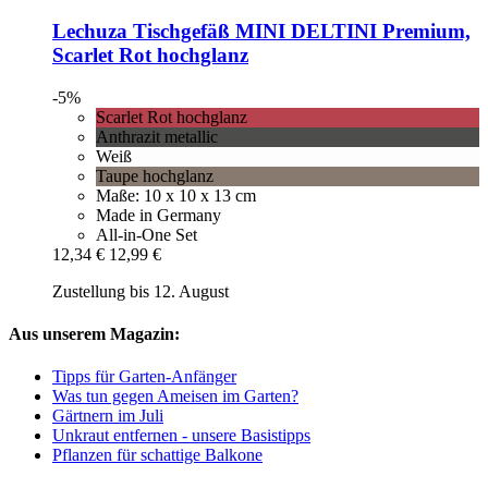
Lechuza
Tischgefäß MINI DELTINI Premium,
Scarlet Rot hochglanz
-5%
Scarlet Rot hochglanz
Anthrazit metallic
Weiß
Taupe hochglanz
Maße: 10 x 10 x 13 cm
Made in Germany
All-in-One Set
12,34 €
12,99 €
Zustellung bis 12. August
Aus unserem Magazin:
Tipps für Garten-Anfänger
Was tun gegen Ameisen im Garten?
Gärtnern im Juli
Unkraut entfernen - unsere Basistipps
Pflanzen für schattige Balkone