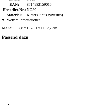
EAN:
8714982159015
Hersteller-Nr.:
NG80
Material:
Kiefer (Pinus sylvestris)
Weitere Informationen
Maße:
L 52,8 x B 28,1 x H 12,2 cm
Passend dazu