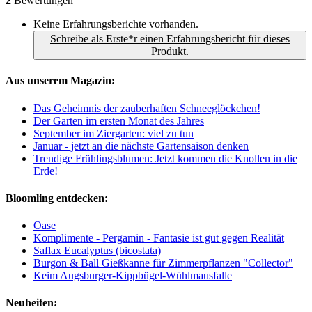
2
Bewertungen
Keine Erfahrungsberichte vorhanden.
Schreibe als Erste*r einen Erfahrungsbericht für dieses
Produkt.
Aus unserem Magazin:
Das Geheimnis der zauberhaften Schneeglöckchen!
Der Garten im ersten Monat des Jahres
September im Ziergarten: viel zu tun
Januar - jetzt an die nächste Gartensaison denken
Trendige Frühlingsblumen: Jetzt kommen die Knollen in die
Erde!
Bloomling entdecken:
Oase
Komplimente - Pergamin - Fantasie ist gut gegen Realität
Saflax Eucalyptus (bicostata)
Burgon & Ball Gießkanne für Zimmerpflanzen "Collector"
Keim Augsburger-Kippbügel-Wühlmausfalle
Neuheiten: