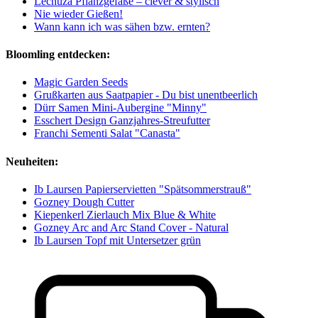
Lechuza Pflanzgefäße – clever & stylisch
Nie wieder Gießen!
Wann kann ich was sähen bzw. ernten?
Bloomling entdecken:
Magic Garden Seeds
Grußkarten aus Saatpapier - Du bist unentbeerlich
Dürr Samen Mini-Aubergine "Minny"
Esschert Design Ganzjahres-Streufutter
Franchi Sementi Salat "Canasta"
Neuheiten:
Ib Laursen Papierservietten "Spätsommerstrauß"
Gozney Dough Cutter
Kiepenkerl Zierlauch Mix Blue & White
Gozney Arc and Arc Stand Cover - Natural
Ib Laursen Topf mit Untersetzer grün