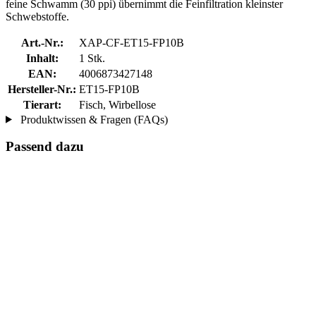
feine Schwamm (30 ppi) übernimmt die Feinfiltration kleinster
Schwebstoffe.
Art.-Nr.:
XAP-CF-ET15-FP10B
Inhalt:
1 Stk.
EAN:
4006873427148
Hersteller-Nr.:
ET15-FP10B
Tierart:
Fisch, Wirbellose
Produktwissen & Fragen (FAQs)
Passend dazu