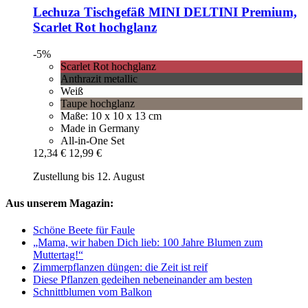
Lechuza
Tischgefäß MINI DELTINI Premium,
Scarlet Rot hochglanz
-5%
Scarlet Rot hochglanz
Anthrazit metallic
Weiß
Taupe hochglanz
Maße: 10 x 10 x 13 cm
Made in Germany
All-in-One Set
12,34 €
12,99 €
Zustellung bis 12. August
Aus unserem Magazin:
Schöne Beete für Faule
„Mama, wir haben Dich lieb: 100 Jahre Blumen zum
Muttertag!“
Zimmerpflanzen düngen: die Zeit ist reif
Diese Pflanzen gedeihen nebeneinander am besten
Schnittblumen vom Balkon