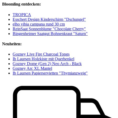
Bloomling entdecken:
TROPICA
Esschert Design Kinderschirm "Dschungel"
elho vibia campana rund 30 cm
ReinSaat Sonnenblume "Chocolate Cherry"
Bingenheimer Saatgut Bohnenkraut "Saturn"
Neuheiten:
Gozney Live Fire Charcoal Tongs
Ib Laursen Holzkiste mit Querhenkel
Gozney Dome (Gen 2) Neo Arch - Black
Gozney Arc XL Mantel
Ib Laursen Papierservietten "Thymianzweig"