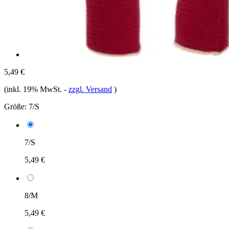
5,49 €
(inkl. 19% MwSt.
-
zzgl. Versand
)
Größe:
7/S
7/S
5,49 €
8/M
5,49 €