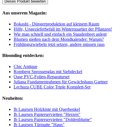
Dieses Produkt bewerten
Aus unserem Magazin:
Bokashi - Düngerproduktion auf kleinem Raum
Hilfe, Ungezieferbefall im Winterquartier der Pflanzen!
Wie man schnell und einfach ein Staudenbeet anlegt
Blumen gießen nach dem Mondkalender: Warum?
Frühlingszwiebeln jetzt setzen, andere müssen raus
Bloomling entdecken:
Chic Antique
Romberg Sprossenglas mit Siebdeckel
Oase PVC-Folien-Reparaturset
Juliana Fundamentrahmen für Gewächshaus Gartner
Lechuza CUBE Color Triple Komplett-Set
Neuheiten:
Ib Laursen Holzkiste mit Querhenkel
Ib Laursen Papierservietten "Herzen"
Ib Laursen Papierservietten "Doldenblume"
Ib Laursen Türmatte "Haus"