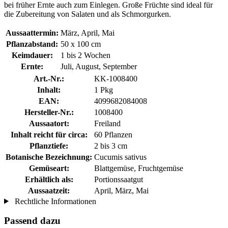
bei früher Ernte auch zum Einlegen. Große Früchte sind ideal für
die Zubereitung von Salaten und als Schmorgurken.
Aussaattermin:
März, April, Mai
Pflanzabstand:
50 x 100 cm
Keimdauer:
1 bis 2 Wochen
Ernte:
Juli, August, September
Art.-Nr.:
KK-1008400
Inhalt:
1 Pkg
EAN:
4099682084008
Hersteller-Nr.:
1008400
Aussaatort:
Freiland
Inhalt reicht für circa:
60 Pflanzen
Pflanztiefe:
2 bis 3 cm
Botanische Bezeichnung:
Cucumis sativus
Gemüseart:
Blattgemüse, Fruchtgemüse
Erhältlich als:
Portionssaatgut
Aussaatzeit:
April, März, Mai
Rechtliche Informationen
Passend dazu