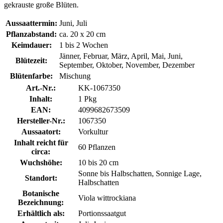
gekrauste große Blüten.
Aussaattermin:
Juni, Juli
Pflanzabstand:
ca. 20 x 20 cm
Keimdauer:
1 bis 2 Wochen
Jänner, Februar, März, April, Mai, Juni,
Blütezeit:
September, Oktober, November, Dezember
Blütenfarbe:
Mischung
Art.-Nr.:
KK-1067350
Inhalt:
1 Pkg
EAN:
4099682673509
Hersteller-Nr.:
1067350
Aussaatort:
Vorkultur
Inhalt reicht für
60 Pflanzen
circa:
Wuchshöhe:
10 bis 20 cm
Sonne bis Halbschatten, Sonnige Lage,
Standort:
Halbschatten
Botanische
Viola wittrockiana
Bezeichnung:
Erhältlich als:
Portionssaatgut