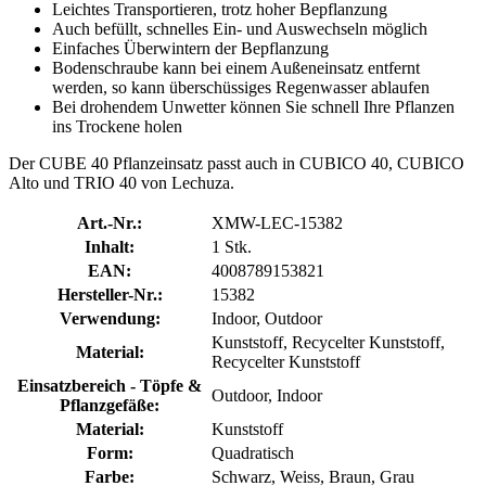
Leichtes Transportieren, trotz hoher Bepflanzung
Auch befüllt, schnelles Ein- und Auswechseln möglich
Einfaches Überwintern der Bepflanzung
Bodenschraube kann bei einem Außeneinsatz entfernt
werden, so kann überschüssiges Regenwasser ablaufen
Bei drohendem Unwetter können Sie schnell Ihre Pflanzen
ins Trockene holen
Der CUBE 40 Pflanzeinsatz passt auch in CUBICO 40, CUBICO
Alto und TRIO 40 von Lechuza.
Art.-Nr.:
XMW-LEC-15382
Inhalt:
1 Stk.
EAN:
4008789153821
Hersteller-Nr.:
15382
Verwendung:
Indoor, Outdoor
Kunststoff, Recycelter Kunststoff,
Material:
Recycelter Kunststoff
Einsatzbereich - Töpfe &
Outdoor, Indoor
Pflanzgefäße:
Material:
Kunststoff
Form:
Quadratisch
Farbe:
Schwarz, Weiss, Braun, Grau