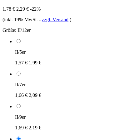
1,78 €
2,29 €
-22%
(inkl. 19% MwSt.
-
zzgl. Versand
)
Größe:
II/12er
II/5er
1,57 €
1,99 €
II/7er
1,66 €
2,09 €
II/9er
1,69 €
2,19 €