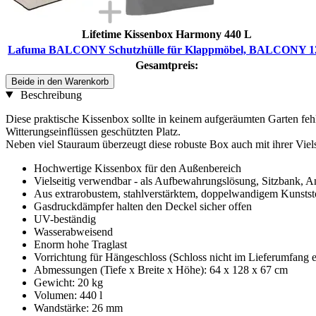
Lifetime Kissenbox Harmony 440 L
Lafuma BALCONY Schutzhülle für Klappmöbel, BALCONY 1
Gesamtpreis:
Beide in den Warenkorb
Beschreibung
Diese praktische Kissenbox sollte in keinem aufgeräumten Garten feh
Witterungseinflüssen geschützten Platz.
Neben viel Stauraum überzeugt diese robuste Box auch mit ihrer Viels
Hochwertige Kissenbox für den Außenbereich
Vielseitig verwendbar - als Aufbewahrungslösung, Sitzbank, A
Aus extrarobustem, stahlverstärktem, doppelwandigem Kunstst
Gasdruckdämpfer halten den Deckel sicher offen
UV-beständig
Wasserabweisend
Enorm hohe Traglast
Vorrichtung für Hängeschloss (Schloss nicht im Lieferumfang e
Abmessungen (Tiefe x Breite x Höhe): 64 x 128 x 67 cm
Gewicht: 20 kg
Volumen: 440 l
Wandstärke: 26 mm