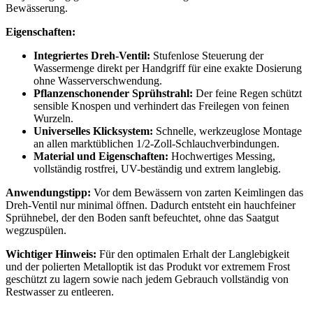
Bewässerung.
Eigenschaften:
Integriertes Dreh-Ventil:
Stufenlose Steuerung der
Wassermenge direkt per Handgriff für eine exakte Dosierung
ohne Wasserverschwendung.
Pflanzenschonender Sprühstrahl:
Der feine Regen schützt
sensible Knospen und verhindert das Freilegen von feinen
Wurzeln.
Universelles Klicksystem:
Schnelle, werkzeuglose Montage
an allen marktüblichen 1/2-Zoll-Schlauchverbindungen.
Material und Eigenschaften:
Hochwertiges Messing,
vollständig rostfrei, UV-beständig und extrem langlebig.
Anwendungstipp:
Vor dem Bewässern von zarten Keimlingen das
Dreh-Ventil nur minimal öffnen. Dadurch entsteht ein hauchfeiner
Sprühnebel, der den Boden sanft befeuchtet, ohne das Saatgut
wegzuspülen.
Wichtiger Hinweis:
Für den optimalen Erhalt der Langlebigkeit
und der polierten Metalloptik ist das Produkt vor extremem Frost
geschützt zu lagern sowie nach jedem Gebrauch vollständig von
Restwasser zu entleeren.