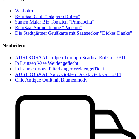
Wikholm
ReinSaat Chili "Jalapeño Ruben"
Samen Maier Bio Tomaten "Primabella"
ReinSaat Sonnenblume "Paccino"
Die Stadtgärtner Grußkarte mit Saatstecker "Dickes Danke"
Neuheiten:
AUSTROSAAT Tulpen Triumph Seadov, Rot Gr. 10/11
Ib Laursen Vase Weidengeflecht
Ib Laursen Vogelfutterhänger Weidengeflächt
AUSTROSAAT Narz. Golden Ducat, Gelb Gr. 12/14
Chic Antique Quilt mit Blumenmotiv