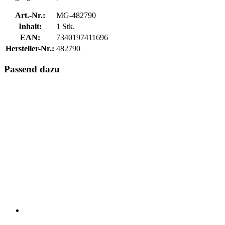
Art.-Nr.:
MG-482790
Inhalt:
1 Stk.
EAN:
7340197411696
Hersteller-Nr.:
482790
Passend dazu