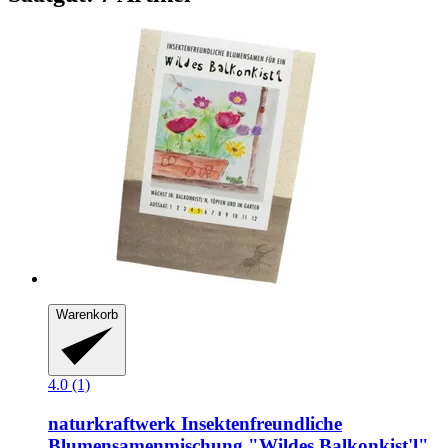
Warenkorb
4.0 (1)
naturkraftwerk
Insektenfreundliche
Blumensamenmischung "Wildes Balkonkist'l"