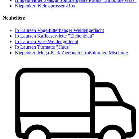
Bingenheimer Saatgut Sommergerste Pirona "Smoothie-Gras"
Kiepenkerl Keimsprossen-Box
Neuheiten:
Ib Laursen Vogelfutterhänger Weidengeflächt
Ib Laursen Kaffeeserviette "Eichenblatt"
Ib Laursen Vase Weidengeflecht
Ib Laursen Türmatte "Haus"
Kiepenkerl Mega-Pack Zierlauch Großblumige Mischung