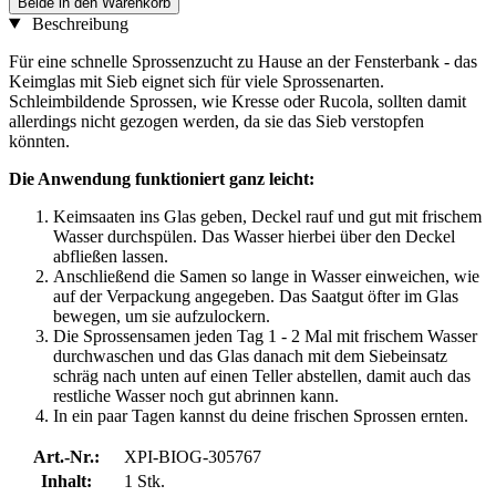
Beide in den Warenkorb
Beschreibung
Für eine schnelle Sprossenzucht zu Hause an der Fensterbank - das
Keimglas mit Sieb eignet sich für viele Sprossenarten.
Schleimbildende Sprossen, wie Kresse oder Rucola, sollten damit
allerdings nicht gezogen werden, da sie das Sieb verstopfen
könnten.
Die Anwendung funktioniert ganz leicht:
Keimsaaten ins Glas geben, Deckel rauf und gut mit frischem
Wasser durchspülen. Das Wasser hierbei über den Deckel
abfließen lassen.
Anschließend die Samen so lange in Wasser einweichen, wie
auf der Verpackung angegeben. Das Saatgut öfter im Glas
bewegen, um sie aufzulockern.
Die Sprossensamen jeden Tag 1 - 2 Mal mit frischem Wasser
durchwaschen und das Glas danach mit dem Siebeinsatz
schräg nach unten auf einen Teller abstellen, damit auch das
restliche Wasser noch gut abrinnen kann.
In ein paar Tagen kannst du deine frischen Sprossen ernten.
Art.-Nr.:
XPI-BIOG-305767
Inhalt:
1 Stk.