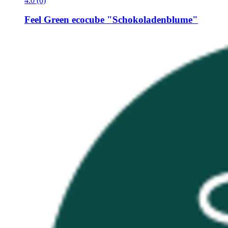
4.0 (6)
Feel Green
ecocube "Schokoladenblume"