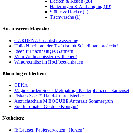
Decken & Kissen (28)
Halterungen & Aufhängung (19)
Stühle & Hocker (2)
Tischwäsche (1)
Aus unserem Magazin:
GARDENA Urlaubsbewässerung
Hallo Nützlinge, der Tisch ist mit Schädlingen gedeckt!
Ideen für nachhaltiges Gärtnern
Mein Weihnachtsstern will leben!
Wintergemüse im Hochbeet anbauen
Bloomling entdecken:
GEKA
Magic Garden Seeds Mehrjährige Kletterpflanzen - Samenset
Fiskars Xact™ Hand-Unkrautstecher
Anzuchtschale M BOQUBE Anthrazit-Sommergrün
Sperli Tomate "Goldene Königin"
Neuheiten:
Ib Laursen Papierservietten "Herzen"