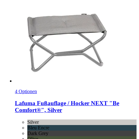
4 Optionen
Lafuma
Fußauflage / Hocker NEXT "Be
Comfort®", Silver
Silver
Bleu Encre
Dark Grey
Olive