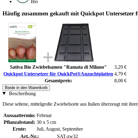
Bio
Häufig zusammen gekauft mit Quickpot Untersetzer 
Sativa Bio Zwiebelsamen "Ramata di Milano"
3,29 €
Quickpot Untersetzer für QuickPot®Anzuchtplatten
4,79 €
Gesamtpreis:
8,08 €
Beide in den Warenkorb
Beschreibung
Diese seltene, mittelgroße Zwiebelsorte aus Italien überzeugt mit ihr
Aussaattermin:
Februar
Pflanzabstand:
30 x 5 cm
Ernte:
Juli, August, September
Art.-Nr.:
SAT-zw32