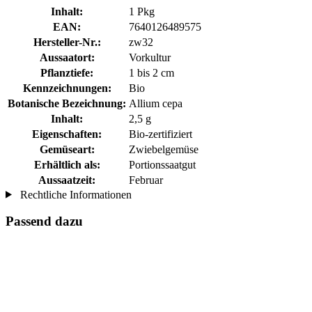
Inhalt:
1 Pkg
EAN:
7640126489575
Hersteller-Nr.:
zw32
Aussaatort:
Vorkultur
Pflanztiefe:
1 bis 2 cm
Kennzeichnungen:
Bio
Botanische Bezeichnung:
Allium cepa
Inhalt:
2,5 g
Eigenschaften:
Bio-zertifiziert
Gemüseart:
Zwiebelgemüse
Erhältlich als:
Portionssaatgut
Aussaatzeit:
Februar
Rechtliche Informationen
Passend dazu