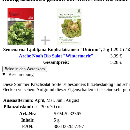
Semenarna Ljubljana Kopfsalatsamen "Unicum", 5 g
1,29 €
(25
Arche Noah Bio Salat "Wintermarie"
3,99 €
Gesamtpreis:
5,28 €
Beide in den Warenkorb
Beschreibung
Diese Sommer-Krachsalat-Sorte ist besonders hitzebeständig und schieß
Flecken versehen. Aufgrund dieser Eigenschaften ist sie eine sehr ge
Aussaattermin:
April, Mai, Juni, August
Pflanzabstand:
ca. 30 x 30 cm
Art.-Nr.:
SEM-S232365
Inhalt:
5 g
EAN:
3831002657797