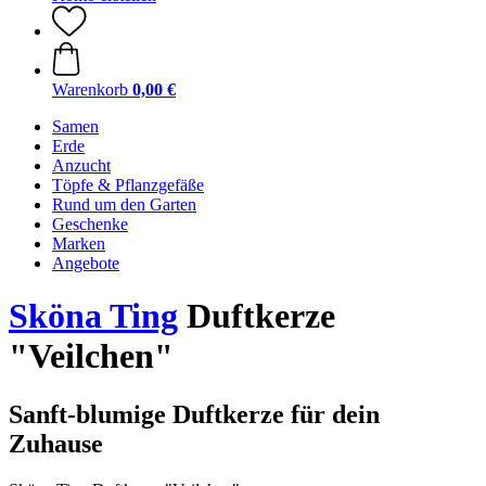
Warenkorb
0,00 €
Samen
Erde
Anzucht
Töpfe & Pflanzgefäße
Rund um den Garten
Geschenke
Marken
Angebote
Sköna Ting
Duftkerze
"Veilchen"
Sanft-blumige Duftkerze für dein
Zuhause