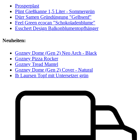
Prosperplast
Plint Gießkanne 1,5 Liter - Sommergrün
Dürr Samen Gründüngung "Gelbsenf"
Feel Green ecocan "Schokoladenblume"
Esschert Design Balkonblumentopfhänger
Neuheiten:
Gozney Dome (Gen 2) Neo Arch - Black
Gozney Pizza Rocker
Gozney Tread Mantel
Gozney Dome (Gen 2) Cover - Natural
Ib Laursen Topf mit Untersetzer grün