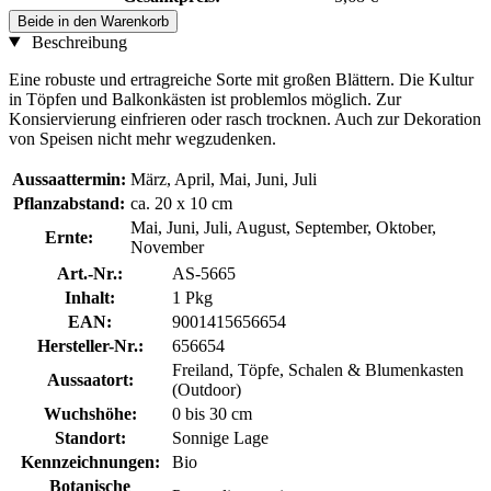
Beide in den Warenkorb
Beschreibung
Eine robuste und ertragreiche Sorte mit großen Blättern. Die Kultur
in Töpfen und Balkonkästen ist problemlos möglich. Zur
Konsiervierung einfrieren oder rasch trocknen. Auch zur Dekoration
von Speisen nicht mehr wegzudenken.
Aussaattermin:
März, April, Mai, Juni, Juli
Pflanzabstand:
ca. 20 x 10 cm
Mai, Juni, Juli, August, September, Oktober,
Ernte:
November
Art.-Nr.:
AS-5665
Inhalt:
1 Pkg
EAN:
9001415656654
Hersteller-Nr.:
656654
Freiland, Töpfe, Schalen & Blumenkasten
Aussaatort:
(Outdoor)
Wuchshöhe:
0 bis 30 cm
Standort:
Sonnige Lage
Kennzeichnungen:
Bio
Botanische