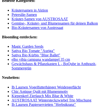
Beliebte Kategorien:
Kräutersamen in Aktion
Petersilie-Samen
Kräuter-Samen von AUSTROSAAT
Gemüse-, Kräuter- und Blumensamen für deinen Balkon
Bio-Kräutersamen von Austrosaat
Bloomling entdecken:
Magic Garden Seeds
Sativa Bio Tomate "Auriga"
Sativa Bio Kürbis "Blue Ballet"
elho vibia campana wandampel 35 cm
Gewächshaus & Pflanzkasten L - BoQube in Anthrazit-
Sommergrün
Neuheiten:
Ib Laursen Vogelfutterhänger Weidengeflächt
Chic Antique Quilt mit Blumenmotiv
Kiepenkerl Zierlauch Mix Blue & White
AUSTROSAAT Wintersteckzwiebel Trio Mischung
Ib Laursen Papierservietten "Herbstkranz"