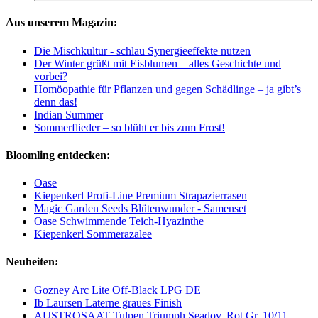
Aus unserem Magazin:
Die Mischkultur - schlau Synergieeffekte nutzen
Der Winter grüßt mit Eisblumen – alles Geschichte und
vorbei?
Homöopathie für Pflanzen und gegen Schädlinge – ja gibt’s
denn das!
Indian Summer
Sommerflieder – so blüht er bis zum Frost!
Bloomling entdecken:
Oase
Kiepenkerl Profi-Line Premium Strapazierrasen
Magic Garden Seeds Blütenwunder - Samenset
Oase Schwimmende Teich-Hyazinthe
Kiepenkerl Sommerazalee
Neuheiten:
Gozney Arc Lite Off-Black LPG DE
Ib Laursen Laterne graues Finish
AUSTROSAAT Tulpen Triumph Seadov, Rot Gr. 10/11