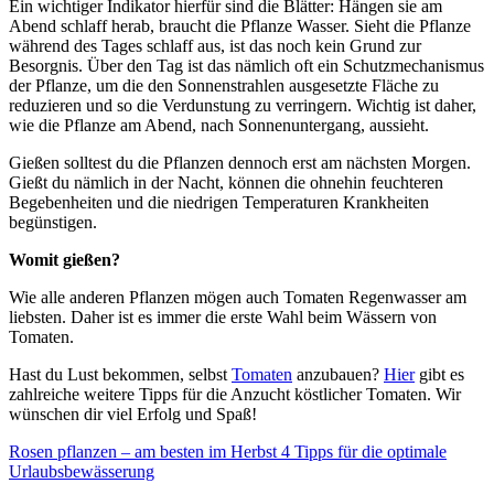
Ein wichtiger Indikator hierfür sind die Blätter: Hängen sie am
Abend schlaff herab, braucht die Pflanze Wasser. Sieht die Pflanze
während des Tages schlaff aus, ist das noch kein Grund zur
Besorgnis. Über den Tag ist das nämlich oft ein Schutzmechanismus
der Pflanze, um die den Sonnenstrahlen ausgesetzte Fläche zu
reduzieren und so die Verdunstung zu verringern. Wichtig ist daher,
wie die Pflanze am Abend, nach Sonnenuntergang, aussieht.
Gießen solltest du die Pflanzen dennoch erst am nächsten Morgen.
Gießt du nämlich in der Nacht, können die ohnehin feuchteren
Begebenheiten und die niedrigen Temperaturen Krankheiten
begünstigen.
Womit gießen?
Wie alle anderen Pflanzen mögen auch Tomaten Regenwasser am
liebsten. Daher ist es immer die erste Wahl beim Wässern von
Tomaten.
Hast du Lust bekommen, selbst
Tomaten
anzubauen?
Hier
gibt es
zahlreiche weitere Tipps für die Anzucht köstlicher Tomaten. Wir
wünschen dir viel Erfolg und Spaß!
Rosen pflanzen – am besten im Herbst
4 Tipps für die optimale
Urlaubsbewässerung