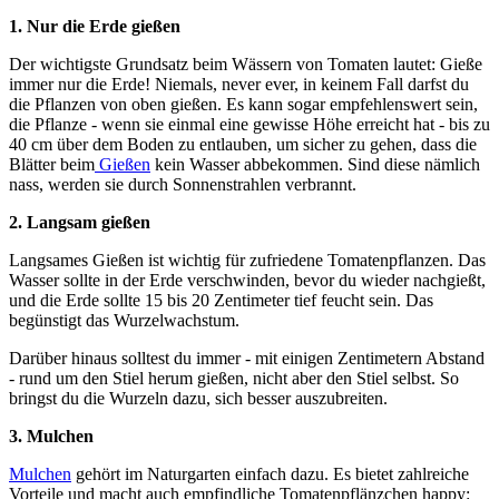
1. Nur die Erde gießen
Der wichtigste Grundsatz beim Wässern von Tomaten lautet: Gieße
immer nur die Erde! Niemals, never ever, in keinem Fall darfst du
die Pflanzen von oben gießen. Es kann sogar empfehlenswert sein,
die Pflanze - wenn sie einmal eine gewisse Höhe erreicht hat - bis zu
40 cm über dem Boden zu entlauben, um sicher zu gehen, dass die
Blätter beim
Gießen
kein Wasser abbekommen. Sind diese nämlich
nass, werden sie durch Sonnenstrahlen verbrannt.
2. Langsam gießen
Langsames Gießen ist wichtig für zufriedene Tomatenpflanzen. Das
Wasser sollte in der Erde verschwinden, bevor du wieder nachgießt,
und die Erde sollte 15 bis 20 Zentimeter tief feucht sein. Das
begünstigt das Wurzelwachstum.
Darüber hinaus solltest du immer - mit einigen Zentimetern Abstand
- rund um den Stiel herum gießen, nicht aber den Stiel selbst. So
bringst du die Wurzeln dazu, sich besser auszubreiten.
3. Mulchen
Mulchen
gehört im Naturgarten einfach dazu. Es bietet zahlreiche
Vorteile und macht auch empfindliche Tomatenpflänzchen happy: