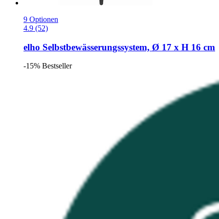
9 Optionen
4.9 (52)
elho
Selbstbewässerungssystem, Ø 17 x H 16 cm
-15%
Bestseller