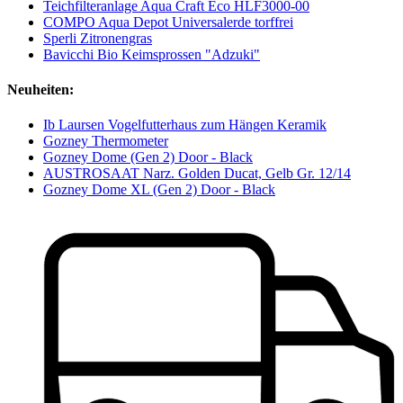
Teichfilteranlage Aqua Craft Eco HLF3000-00
COMPO Aqua Depot Universalerde torffrei
Sperli Zitronengras
Bavicchi Bio Keimsprossen "Adzuki"
Neuheiten:
Ib Laursen Vogelfutterhaus zum Hängen Keramik
Gozney Thermometer
Gozney Dome (Gen 2) Door - Black
AUSTROSAAT Narz. Golden Ducat, Gelb Gr. 12/14
Gozney Dome XL (Gen 2) Door - Black