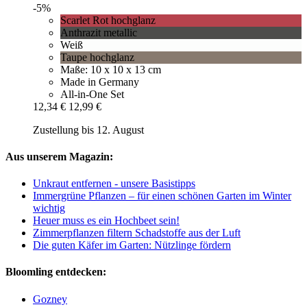
-5%
Scarlet Rot hochglanz
Anthrazit metallic
Weiß
Taupe hochglanz
Maße: 10 x 10 x 13 cm
Made in Germany
All-in-One Set
12,34 €
12,99 €
Zustellung bis 12. August
Aus unserem Magazin:
Unkraut entfernen - unsere Basistipps
Immergrüne Pflanzen – für einen schönen Garten im Winter
wichtig
Heuer muss es ein Hochbeet sein!
Zimmerpflanzen filtern Schadstoffe aus der Luft
Die guten Käfer im Garten: Nützlinge fördern
Bloomling entdecken:
Gozney