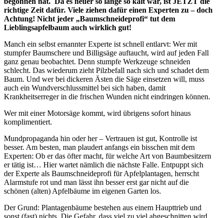
begonnen hat. Da es heuer so lange so kalt war, ist JETZT die
richtige Zeit dafür. Viele ziehen dafür einen Experten zu – doch
Achtung! Nicht jeder „Baumschneideprofi“ tut dem
Lieblingsapfelbaum auch wirklich gut!
Manch ein selbst ernannter Experte ist schnell entlarvt: Wer mit
stumpfer Baumschere und Billigsäge auftaucht, wird auf jeden Fall
ganz genau beobachtet. Denn stumpfe Werkzeuge schneiden
schlecht. Das wiederum zieht Pilzbefall nach sich und schadet dem
Baum. Und wer bei dickeren Ästen die Säge einsetzen will, muss
auch ein Wundverschlussmittel bei sich haben, damit
Krankheitserreger in die frischen Wunden nicht eindringen können.
Wer mit einer Motorsäge kommt, wird übrigens sofort hinaus
komplimentiert.
Mundpropaganda hin oder her – Vertrauen ist gut, Kontrolle ist
besser. Am besten, man plaudert anfangs ein bisschen mit dem
Experten: Ob er das öfter macht, für welche Art von Baumbesitzern
er tätig ist… Hier wartet nämlich die nächste Falle. Entpuppt sich
der Experte als Baumschneideprofi für Apfelplantagen, herrscht
Alarmstufe rot und man lässt ihn besser erst gar nicht auf die
schönen (alten) Apfelbäume im eigenen Garten los.
Der Grund: Plantagenbäume bestehen aus einem Haupttrieb und
sonst (fast) nichts. Die Gefahr, dass viel zu viel abgeschnitten wird,