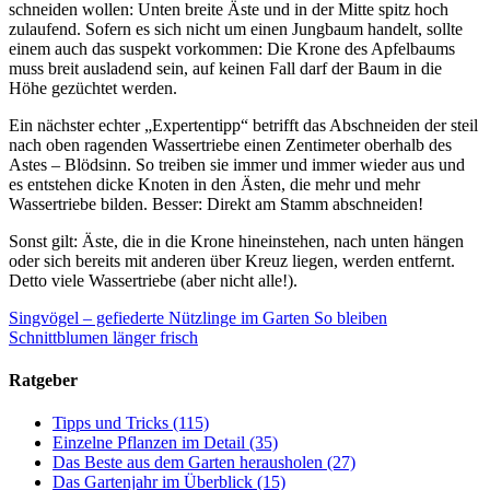
schneiden wollen: Unten breite Äste und in der Mitte spitz hoch
zulaufend. Sofern es sich nicht um einen Jungbaum handelt, sollte
einem auch das suspekt vorkommen: Die Krone des Apfelbaums
muss breit ausladend sein, auf keinen Fall darf der Baum in die
Höhe gezüchtet werden.
Ein nächster echter „Expertentipp“ betrifft das Abschneiden der steil
nach oben ragenden Wassertriebe einen Zentimeter oberhalb des
Astes – Blödsinn. So treiben sie immer und immer wieder aus und
es entstehen dicke Knoten in den Ästen, die mehr und mehr
Wassertriebe bilden. Besser: Direkt am Stamm abschneiden!
Sonst gilt: Äste, die in die Krone hineinstehen, nach unten hängen
oder sich bereits mit anderen über Kreuz liegen, werden entfernt.
Detto viele Wassertriebe (aber nicht alle!).
Singvögel – gefiederte Nützlinge im Garten
So bleiben
Schnittblumen länger frisch
Ratgeber
Tipps und Tricks
(115)
Einzelne Pflanzen im Detail
(35)
Das Beste aus dem Garten herausholen
(27)
Das Gartenjahr im Überblick
(15)