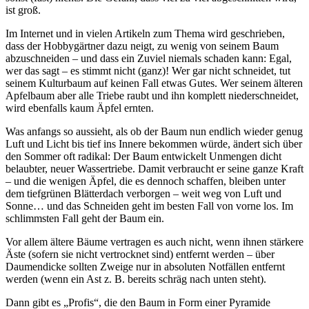
ist groß.
Im Internet und in vielen Artikeln zum Thema wird geschrieben,
dass der Hobbygärtner dazu neigt, zu wenig von seinem Baum
abzuschneiden – und dass ein Zuviel niemals schaden kann: Egal,
wer das sagt – es stimmt nicht (ganz)! Wer gar nicht schneidet, tut
seinem Kulturbaum auf keinen Fall etwas Gutes. Wer seinem älteren
Apfelbaum aber alle Triebe raubt und ihn komplett niederschneidet,
wird ebenfalls kaum Äpfel ernten.
Was anfangs so aussieht, als ob der Baum nun endlich wieder genug
Luft und Licht bis tief ins Innere bekommen würde, ändert sich über
den Sommer oft radikal: Der Baum entwickelt Unmengen dicht
belaubter, neuer Wassertriebe. Damit verbraucht er seine ganze Kraft
– und die wenigen Äpfel, die es dennoch schaffen, bleiben unter
dem tiefgrünen Blätterdach verborgen – weit weg von Luft und
Sonne… und das Schneiden geht im besten Fall von vorne los. Im
schlimmsten Fall geht der Baum ein.
Vor allem ältere Bäume vertragen es auch nicht, wenn ihnen stärkere
Äste (sofern sie nicht vertrocknet sind) entfernt werden – über
Daumendicke sollten Zweige nur in absoluten Notfällen entfernt
werden (wenn ein Ast z. B. bereits schräg nach unten steht).
Dann gibt es „Profis“, die den Baum in Form einer Pyramide