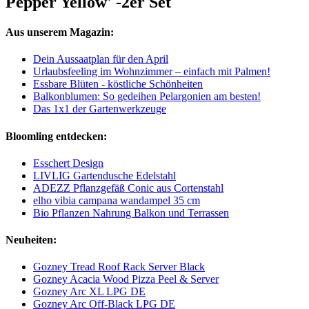
Pepper Yellow' -2er Set
Aus unserem Magazin:
Dein Aussaatplan für den April
Urlaubsfeeling im Wohnzimmer – einfach mit Palmen!
Essbare Blüten - köstliche Schönheiten
Balkonblumen: So gedeihen Pelargonien am besten!
Das 1x1 der Gartenwerkzeuge
Bloomling entdecken:
Esschert Design
LIVLIG Gartendusche Edelstahl
ADEZZ Pflanzgefäß Conic aus Cortenstahl
elho vibia campana wandampel 35 cm
Bio Pflanzen Nahrung Balkon und Terrassen
Neuheiten:
Gozney Tread Roof Rack Server Black
Gozney Acacia Wood Pizza Peel & Server
Gozney Arc XL LPG DE
Gozney Arc Off-Black LPG DE