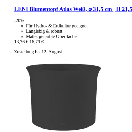
LENI
Blumentopf Atlas Weiß, ⌀ 31,5 cm | H 21,
-20%
Für Hydro- & Erdkultur geeignet
Langlebig & robust
Matte, genarbte Oberfläche
13,36 €
16,79 €
Zustellung bis 12. August