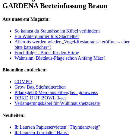
GARDENA Beeteinfassung Braun
Aus unserem Magazin:
So kannst du Staunässe im Kübel verhindern
Ein Winterquartier fürs Stacheltier
Allerorts werden wieder „Vogel-Restaurants“ eröffnet – aber
bitte katzensicher“!
Fruchtfolge - Boost für den Ertrag
Wahnsinn: Blattlaus-Plage schon Anfang März!
Bloomling entdecken:
COMPO
Grow Bag Stiefmütterchen
Pflanzgefäß Mero aus Fiberglas - grauweiss
DBKD OUT BOWL 3-set
Verlängerungskabel für Wühlmausnetzgeräte
Neuheiten:
Ib Laursen Papierservietten "Thymianzweig"
Ib Laursen Türmatte "Haus"