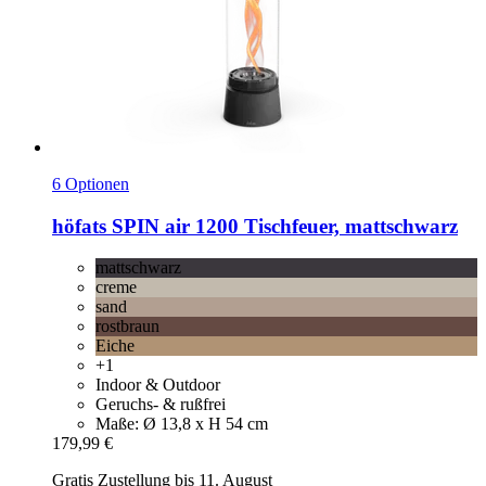
6 Optionen
höfats
SPIN air 1200 Tischfeuer, mattschwarz
mattschwarz
creme
sand
rostbraun
Eiche
+1
Indoor & Outdoor
Geruchs- & rußfrei
Maße: Ø 13,8 x H 54 cm
179,99 €
Gratis Zustellung bis 11. August