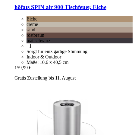
höfats
SPIN air 900 Tischfeuer, Eiche
Eiche
creme
sand
rostbraun
mattschwarz
+1
Sorgt für einzigartige Stimmung
Indoor & Outdoor
Maße: 10,6 x 40,5 cm
159,99 €
Gratis Zustellung bis 11. August