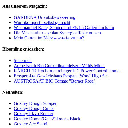
Aus unserem Magazin:
GARDENA Urlaubsbewässerung
Wurmkompost - selbst gemacht
Was man bei Kälte, Schnee und Eis im Garten tun kann
Die Mischkultur - schlau Synergieeffekte nutzen
Mein Garten im März – was ist zu tun?
Bloomling entdecken:
Scheurich
Arche Noah Bio Cocktailparadeiser "Mühls Mini"
KÄRCHER Hochdruckreiniger K 2 Power Control Home
Prosperplast Gewächshaus Respana Wood High Set
AUSTROSAAT BIO Tomate "Berner Rose"
Neuheiten:
Gozney Dough Scraper
Gozney Dough Cutter
Gozney Pizza Rocker
Gozney Dome (Gen 2) Door - Black
Gozney Arc Stand