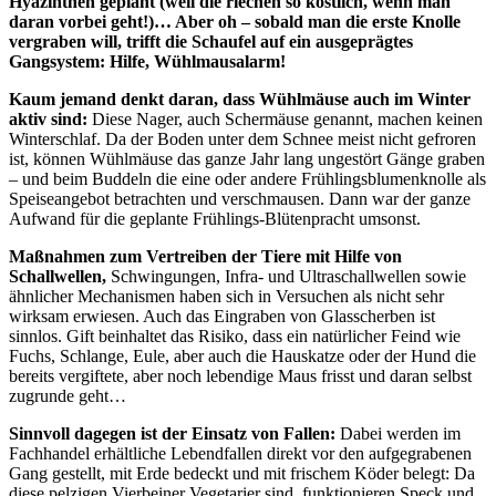
Hyazinthen geplant (weil die riechen so köstlich, wenn man
daran vorbei geht!)… Aber oh – sobald man die erste Knolle
vergraben will, trifft die Schaufel auf ein ausgeprägtes
Gangsystem: Hilfe, Wühlmausalarm!
Kaum jemand denkt daran, dass Wühlmäuse auch im Winter
aktiv sind:
Diese Nager, auch Schermäuse genannt, machen keinen
Winterschlaf. Da der Boden unter dem Schnee meist nicht gefroren
ist, können Wühlmäuse das ganze Jahr lang ungestört Gänge graben
– und beim Buddeln die eine oder andere Frühlingsblumenknolle als
Speiseangebot betrachten und verschmausen. Dann war der ganze
Aufwand für die geplante Frühlings-Blütenpracht umsonst.
Maßnahmen zum Vertreiben der Tiere mit Hilfe von
Schallwellen,
Schwingungen, Infra- und Ultraschallwellen sowie
ähnlicher Mechanismen haben sich in Versuchen als nicht sehr
wirksam erwiesen. Auch das Eingraben von Glasscherben ist
sinnlos. Gift beinhaltet das Risiko, dass ein natürlicher Feind wie
Fuchs, Schlange, Eule, aber auch die Hauskatze oder der Hund die
bereits vergiftete, aber noch lebendige Maus frisst und daran selbst
zugrunde geht…
Sinnvoll dagegen ist der Einsatz von Fallen:
Dabei werden im
Fachhandel erhältliche Lebendfallen direkt vor den aufgegrabenen
Gang gestellt, mit Erde bedeckt und mit frischem Köder belegt: Da
diese pelzigen Vierbeiner Vegetarier sind, funktionieren Speck und