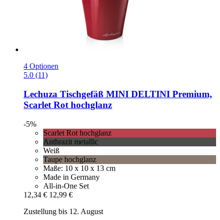
4 Optionen
5.0 (11)
Lechuza
Tischgefäß MINI DELTINI Premium,
Scarlet Rot hochglanz
-5%
Scarlet Rot hochglanz
Anthrazit metallic
Weiß
Taupe hochglanz
Maße: 10 x 10 x 13 cm
Made in Germany
All-in-One Set
12,34 €
12,99 €
Zustellung bis 12. August