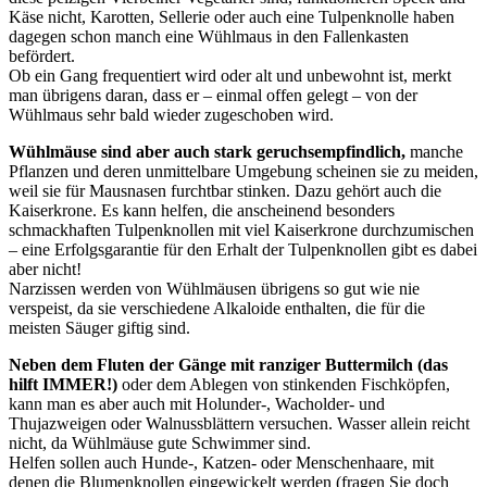
Käse nicht, Karotten, Sellerie oder auch eine Tulpenknolle haben
dagegen schon manch eine Wühlmaus in den Fallenkasten
befördert.
Ob ein Gang frequentiert wird oder alt und unbewohnt ist, merkt
man übrigens daran, dass er – einmal offen gelegt – von der
Wühlmaus sehr bald wieder zugeschoben wird.
Wühlmäuse sind aber auch stark geruchsempfindlich,
manche
Pflanzen und deren unmittelbare Umgebung scheinen sie zu meiden,
weil sie für Mausnasen furchtbar stinken. Dazu gehört auch die
Kaiserkrone. Es kann helfen, die anscheinend besonders
schmackhaften Tulpenknollen mit viel Kaiserkrone durchzumischen
– eine Erfolgsgarantie für den Erhalt der Tulpenknollen gibt es dabei
aber nicht!
Narzissen werden von Wühlmäusen übrigens so gut wie nie
verspeist, da sie verschiedene Alkaloide enthalten, die für die
meisten Säuger giftig sind.
Neben dem Fluten der Gänge mit ranziger Buttermilch (das
hilft IMMER!)
oder dem Ablegen von stinkenden Fischköpfen,
kann man es aber auch mit Holunder-, Wacholder- und
Thujazweigen oder Walnussblättern versuchen. Wasser allein reicht
nicht, da Wühlmäuse gute Schwimmer sind.
Helfen sollen auch Hunde-, Katzen- oder Menschenhaare, mit
denen die Blumenknollen eingewickelt werden (fragen Sie doch