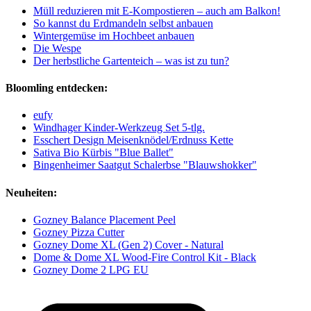
Müll reduzieren mit E-Kompostieren – auch am Balkon!
So kannst du Erdmandeln selbst anbauen
Wintergemüse im Hochbeet anbauen
Die Wespe
Der herbstliche Gartenteich – was ist zu tun?
Bloomling entdecken:
eufy
Windhager Kinder-Werkzeug Set 5-tlg.
Esschert Design Meisenknödel/Erdnuss Kette
Sativa Bio Kürbis "Blue Ballet"
Bingenheimer Saatgut Schalerbse "Blauwshokker"
Neuheiten:
Gozney Balance Placement Peel
Gozney Pizza Cutter
Gozney Dome XL (Gen 2) Cover - Natural
Dome & Dome XL Wood-Fire Control Kit - Black
Gozney Dome 2 LPG EU