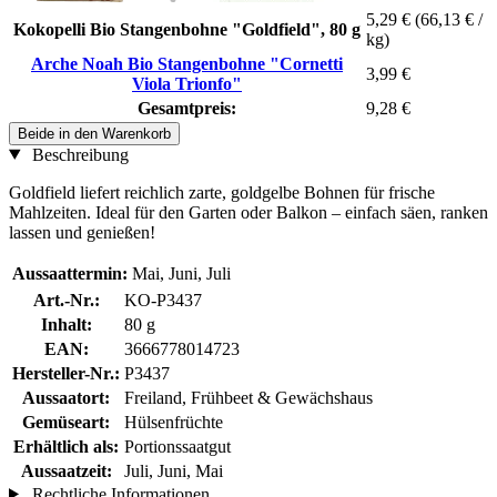
5,29 €
(66,13 € /
Kokopelli Bio Stangenbohne "Goldfield", 80 g
kg)
Arche Noah Bio Stangenbohne "Cornetti
3,99 €
Viola Trionfo"
Gesamtpreis:
9,28 €
Beide in den Warenkorb
Beschreibung
Goldfield liefert reichlich zarte, goldgelbe Bohnen für frische
Mahlzeiten. Ideal für den Garten oder Balkon – einfach säen, ranken
lassen und genießen!
Aussaattermin:
Mai, Juni, Juli
Art.-Nr.:
KO-P3437
Inhalt:
80 g
EAN:
3666778014723
Hersteller-Nr.:
P3437
Aussaatort:
Freiland, Frühbeet & Gewächshaus
Gemüseart:
Hülsenfrüchte
Erhältlich als:
Portionssaatgut
Aussaatzeit:
Juli, Juni, Mai
Rechtliche Informationen