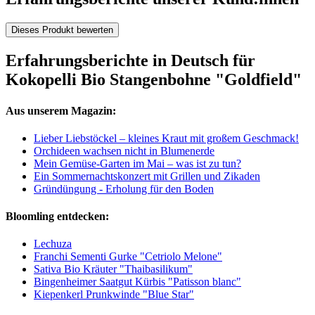
Dieses Produkt bewerten
Erfahrungsberichte in Deutsch für
Kokopelli Bio Stangenbohne "Goldfield"
Aus unserem Magazin:
Lieber Liebstöckel – kleines Kraut mit großem Geschmack!
Orchideen wachsen nicht in Blumenerde
Mein Gemüse-Garten im Mai – was ist zu tun?
Ein Sommernachtskonzert mit Grillen und Zikaden
Gründüngung - Erholung für den Boden
Bloomling entdecken:
Lechuza
Franchi Sementi Gurke "Cetriolo Melone"
Sativa Bio Kräuter "Thaibasilikum"
Bingenheimer Saatgut Kürbis "Patisson blanc"
Kiepenkerl Prunkwinde "Blue Star"