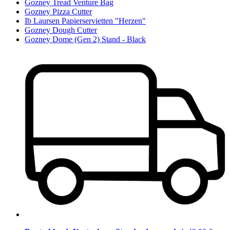
Gozney Tread Venture Bag
Gozney Pizza Cutter
Ib Laursen Papierservietten "Herzen"
Gozney Dough Cutter
Gozney Dome (Gen 2) Stand - Black